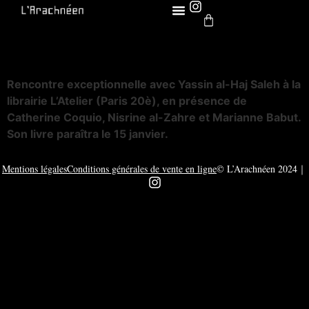
4 décembre 2024
Rencontre exceptionnelle avec Yassin al-Haj Saleh à la
librairie L’Atelier (Paris 20è), en présence de
Catherine Coquio, Nisrine al-Zahre et Marianne Babut.
Son livre paraîtra le 15 janvier.
Mentions légales
Conditions générales de vente en ligne
© L’Arachnéen 2024
｜